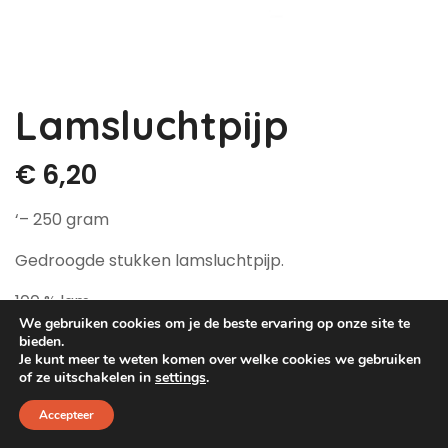
Dog Pawty
Hondentuin abonnement
Hondentuin abonnement
Winkelwagen
Lamsluchtpijp
Reservatieoverzicht
€
6,20
‘– 250 gram
Gedroogde stukken lamsluchtpijp.
100 % lam
We gebruiken cookies om je de beste ervaring op onze site te
Op voorraad
bieden.
Je kunt meer te weten komen over welke cookies we gebruiken
of ze uitschakelen in
settings
.
Accepteer