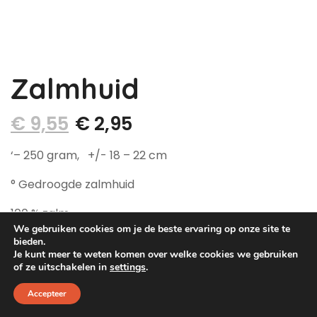
Dog Pawty
Hondentuin abonnement
Hondentuin abonnement
Winkelwagen
Zalmhuid
Reservatieoverzicht
€
9,55
€
2,95
‘– 250 gram, +/- 18 – 22 cm
° Gedroogde zalmhuid
100 % zalm
We gebruiken cookies om je de beste ervaring op onze site te
Uitverkocht
bieden.
Je kunt meer te weten komen over welke cookies we gebruiken
of ze uitschakelen in
settings
.
Categorieën:
Natuurlijke snacks
,
Vis
Tags:
Accepteer
laag vetgehalte
,
Vis
,
zalm