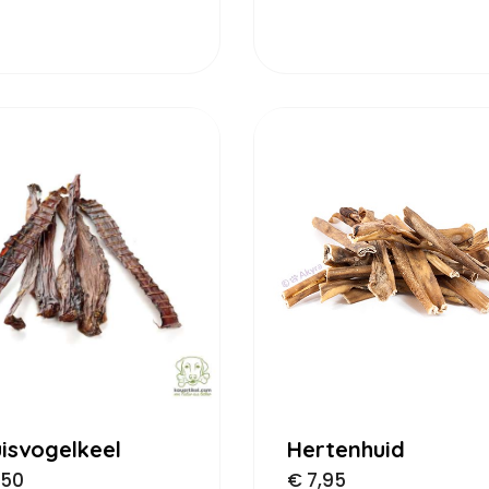
uisvogelkeel
Hertenhuid
,50
€
7,95