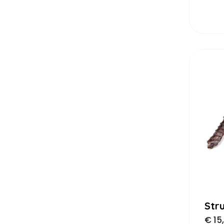
Str
€
15