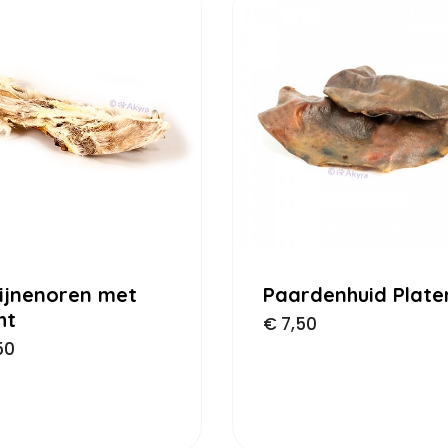
ijnenoren met
Paardenhuid Plate
ht
€
7,50
50