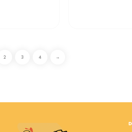
2
3
4
→
D