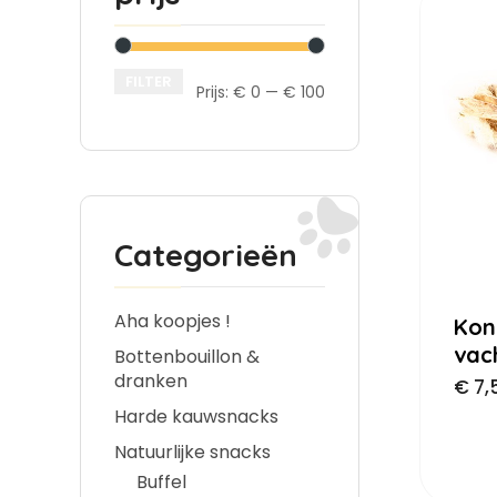
FILTER
Prijs:
€ 0
—
€ 100
Categorieën
Aha koopjes !
Kon
vac
Bottenbouillon &
dranken
€
7,
Harde kauwsnacks
Natuurlijke snacks
Buffel