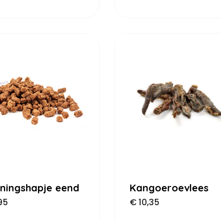
iningshapje eend
Kangoeroevlees
95
€
10,35