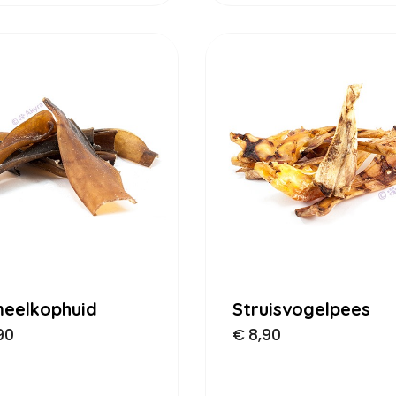
eelkophuid
Struisvogelpees
90
€
8,90