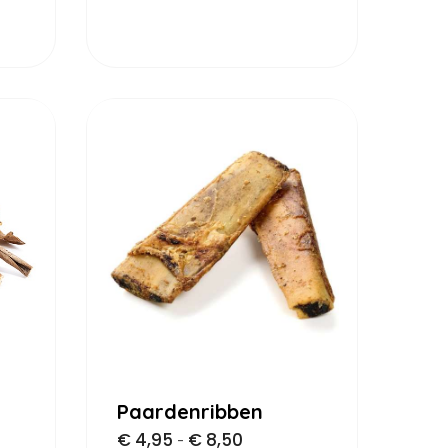
Paardenribben
€
4,95
€
8,50
-