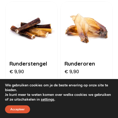
Dog Pawty
Hondentuin abonnement
Hondentuin abonnement
Winkelwagen
Reservatieoverzicht
Runderstengel
Runderoren
€
9,90
€
9,90
We gebruiken cookies om je de beste ervaring op onze site te
bieden.
Je kunt meer te weten komen over welke cookies we gebruiken
of ze uitschakelen in
settings
.
Accepteer