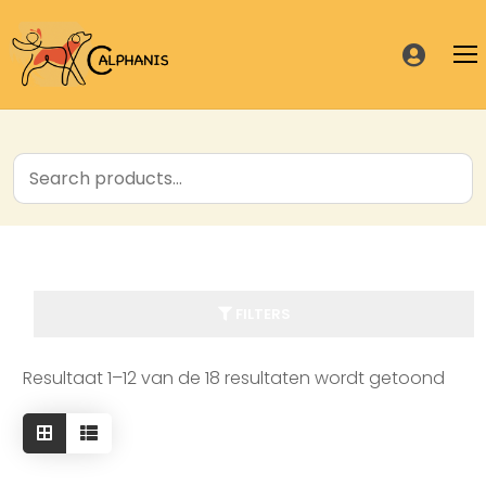
Home
Over mezelf
Nieuws
FILTERS
Diensten
Hondentuinen
Diensten
Resultaat 1–12 van de 18 resultaten wordt getoond
Prijslijst
Webshop
Hondentuinen
Informatie
Contact
Webshop