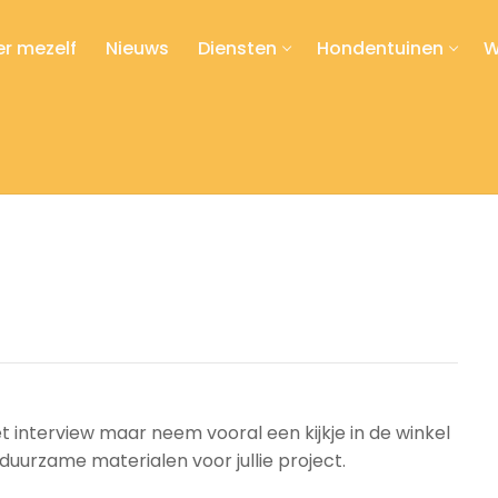
r mezelf
Nieuws
Diensten
Hondentuinen
W
 interview maar neem vooral een kijkje in de winkel
 duurzame materialen voor jullie project.