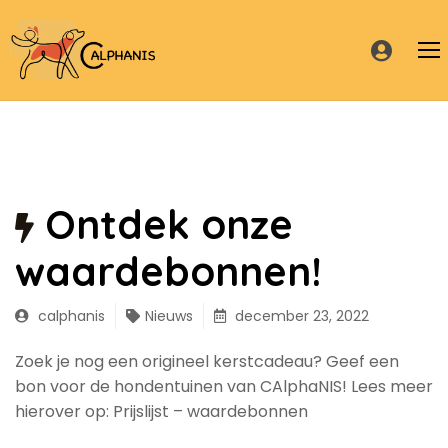
Home
Ontdek onze
Over mezelf
Nieuws
waardebonnen!
Diensten
calphanis
Nieuws
december 23, 2022
Hondentuinen
Diensten
Zoek je nog een origineel kerstcadeau? Geef een
bon voor de hondentuinen van CAlphaNIS! Lees meer
Prijslijst
Webshop
Hondentuinen
hierover op: Prijslijst – waardebonnen
Informatie
Contact
Webshop