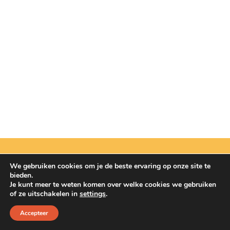
LEES MEER
Dog Pawty
Hondentuin abonnement
Hondentuin abonnement
Winkelwagen
Reservatieoverzicht
We gebruiken cookies om je de beste ervaring op onze site te
bieden.
Juridische Info
Je kunt meer te weten komen over welke cookies we gebruiken
of ze uitschakelen in
settings
.
Algemene Voorwaarden
Algemene Voorwaarden Webshop
Accepteer