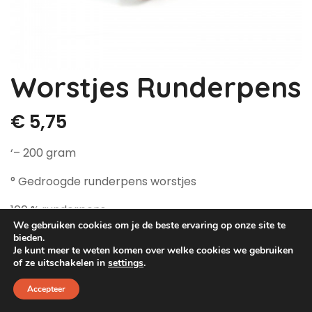
Dog Pawty
Hondentuin abonnement
Hondentuin abonnement
Winkelwagen
Worstjes Runderpens
Reservatieoverzicht
€
5,75
‘– 200 gram
° Gedroogde runderpens worstjes
100 % runderpens
We gebruiken cookies om je de beste ervaring op onze site te
Uitverkocht
bieden.
Je kunt meer te weten komen over welke cookies we gebruiken
of ze uitschakelen in
settings
.
Categorieën:
Natuurlijke snacks
,
Rund
Tags:
Accepteer
rund
,
Worstjes