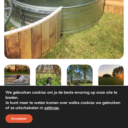
Dog Pawty
Hondentuin abonnement
Hondentuin abonnement
Winkelwagen
Reservatieoverzicht
We gebruiken cookies om je de beste ervaring op onze site te
bieden.
Je kunt meer te weten komen over welke cookies we gebruiken
of ze uitschakelen in
settings
.
Accepteer