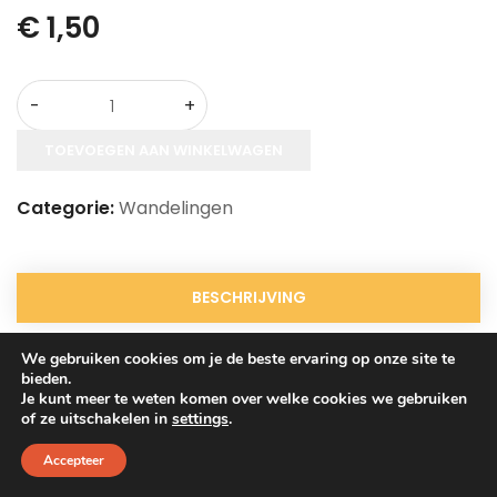
€
1,50
Dog Pawty
Hondentuin abonnement
Hondentuin abonnement
Winkelwagen
Reservatieoverzicht
TOEVOEGEN AAN WINKELWAGEN
Categorie:
Wandelingen
BESCHRIJVING
We gebruiken cookies om je de beste ervaring op onze site te
Wandeling tussen de velden van Aalter-Brug. Wandel
bieden.
Je kunt meer te weten komen over welke cookies we gebruiken
langs kleine wegen en veldwegen richting het
of ze uitschakelen in
settings
.
Drongengoedbos. We nemen je mee langs enkele
leuke bospaden.
Accepteer