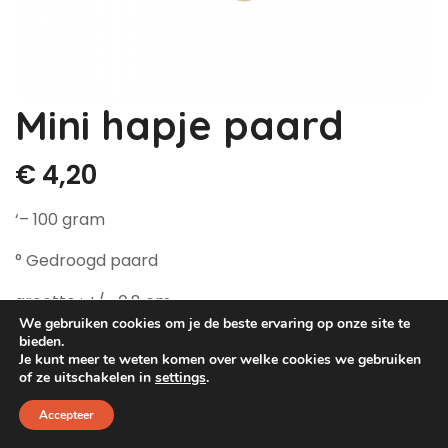
Dog Pawty
Hondentuin abonnement
Hondentuin abonnement
Winkelwagen
Mini hapje paard
Reservatieoverzicht
€
4,20
‘– 100 gram
° Gedroogd paard
grootte : +/- 0,8 cm
We gebruiken cookies om je de beste ervaring op onze site te
Op voorraad
bieden.
Je kunt meer te weten komen over welke cookies we gebruiken
of ze uitschakelen in
settings
.
Accepteer