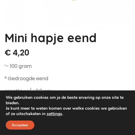
Dog Pawty
Hondentuin abonnement
Hondentuin abonnement
Winkelwagen
Mini hapje eend
Reservatieoverzicht
€
4,20
‘– 100 gram
° Gedroogde eend
grootte : +/- 0,8 cm
We gebruiken cookies om je de beste ervaring op onze site te
Op voorraad
bieden.
Je kunt meer te weten komen over welke cookies we gebruiken
of ze uitschakelen in
settings
.
Accepteer