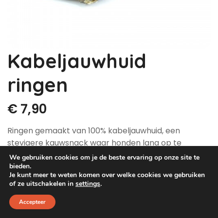
Dog Pawty
Hondentuin abonnement
Hondentuin abonnement
Winkelwagen
Kabeljauwhuid
Reservatieoverzicht
ringen
€
7,90
Ringen gemaakt van 100% kabeljauwhuid, een
stevigere kauwsnack waar honden lang op te
kauwen. Ook geschikt voor honden die allergisch zijn
We gebruiken cookies om je de beste ervaring op onze site te
voor de meest voorkomende diersoorten.
bieden.
Je kunt meer te weten komen over welke cookies we gebruiken
of ze uitschakelen in
settings
.
— 200 gram
Accepteer
Gedroogde kabeljauwhuid ringen