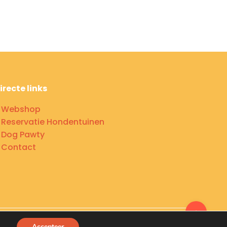
irecte links
–
Webshop
–
Reservatie Hondentuinen
–
Dog Pawty
–
Contact
Accepteer