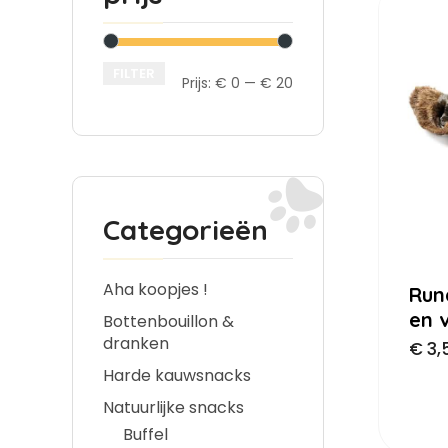
FILTER
Prijs:
€ 0
—
€ 20
Categorieën
Aha koopjes !
Run
en 
Bottenbouillon &
dranken
€
3,
Harde kauwsnacks
Natuurlijke snacks
Buffel