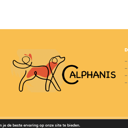
D
je de beste ervaring op onze site te bieden.