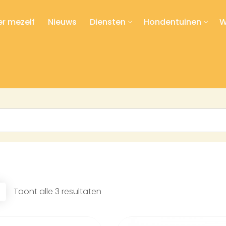
r mezelf
Nieuws
Diensten
Hondentuinen
W
Toont alle 3 resultaten