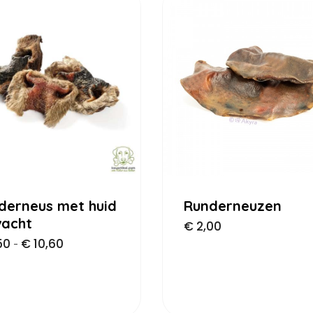
derneus met huid
Runderneuzen
vacht
€
2,00
50
€
10,60
-