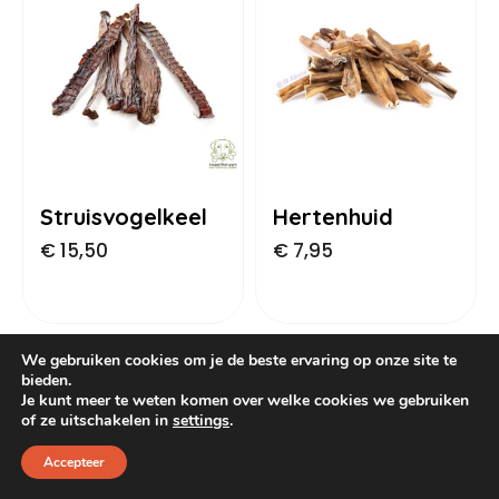
Dog Pawty
Hondentuin abonnement
Hondentuin abonnement
Winkelwagen
Reservatieoverzicht
Struisvogelkeel
Hertenhuid
€
15,50
€
7,95
We gebruiken cookies om je de beste ervaring op onze site te
bieden.
Je kunt meer te weten komen over welke cookies we gebruiken
of ze uitschakelen in
settings
.
Accepteer