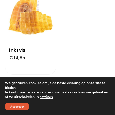
Dog Pawty
Hondentuin abonnement
Hondentuin abonnement
Winkelwagen
Reservatieoverzicht
Inktvis
€
14,95
We gebruiken cookies om je de beste ervaring op onze site te
bieden.
Je kunt meer te weten komen over welke cookies we gebruiken
of ze uitschakelen in
settings
.
Accepteer