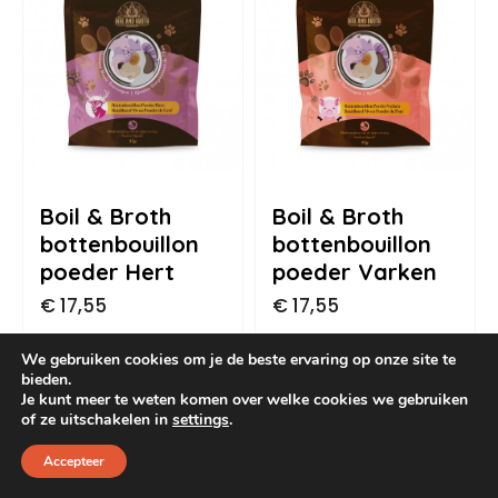
Dog Pawty
Hondentuin abonnement
Hondentuin abonnement
Winkelwagen
Reservatieoverzicht
Boil & Broth
Boil & Broth
bottenbouillon
bottenbouillon
poeder Hert
poeder Varken
€
17,55
€
17,55
We gebruiken cookies om je de beste ervaring op onze site te
bieden.
Je kunt meer te weten komen over welke cookies we gebruiken
of ze uitschakelen in
settings
.
Accepteer