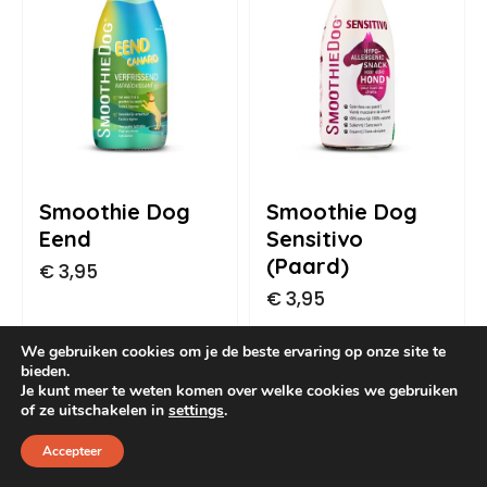
Dog Pawty
Hondentuin abonnement
Hondentuin abonnement
Winkelwagen
Reservatieoverzicht
Smoothie Dog
Smoothie Dog
Eend
Sensitivo
(Paard)
€
3,95
€
3,95
We gebruiken cookies om je de beste ervaring op onze site te
bieden.
Je kunt meer te weten komen over welke cookies we gebruiken
of ze uitschakelen in
settings
.
Accepteer