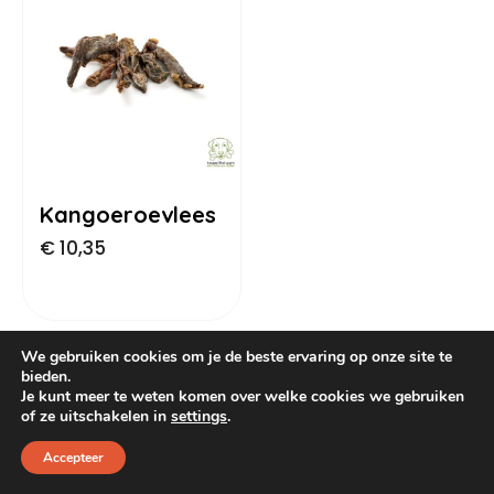
Dog Pawty
Hondentuin abonnement
Hondentuin abonnement
Winkelwagen
Reservatieoverzicht
Kangoeroevlees
€
10,35
We gebruiken cookies om je de beste ervaring op onze site te
bieden.
Je kunt meer te weten komen over welke cookies we gebruiken
of ze uitschakelen in
settings
.
Accepteer