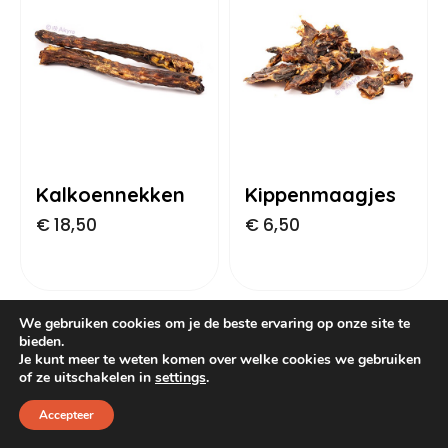
Dog Pawty
Hondentuin abonnement
Hondentuin abonnement
Winkelwagen
Reservatieoverzicht
Kalkoennekken
Kippenmaagjes
€
18,50
€
6,50
We gebruiken cookies om je de beste ervaring op onze site te
bieden.
Je kunt meer te weten komen over welke cookies we gebruiken
of ze uitschakelen in
settings
.
Accepteer