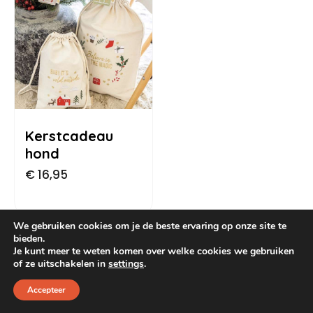
Dog Pawty
Hondentuin abonnement
Hondentuin abonnement
Winkelwagen
Reservatieoverzicht
Kerstcadeau
hond
€
16,95
We gebruiken cookies om je de beste ervaring op onze site te
bieden.
Je kunt meer te weten komen over welke cookies we gebruiken
of ze uitschakelen in
settings
.
Accepteer