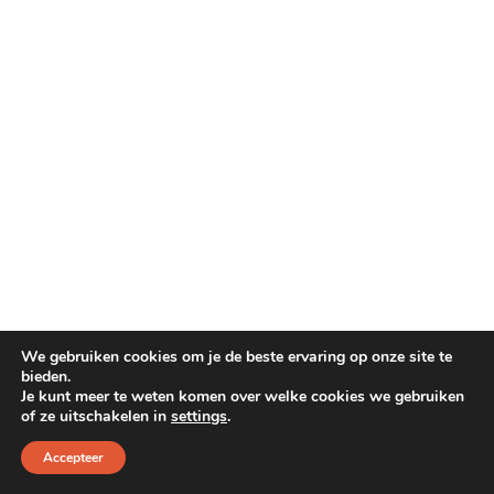
Dog Pawty
Hondentuin abonnement
Hondentuin abonnement
Winkelwagen
Reservatieoverzicht
We gebruiken cookies om je de beste ervaring op onze site te
bieden.
Je kunt meer te weten komen over welke cookies we gebruiken
of ze uitschakelen in
settings
.
Accepteer