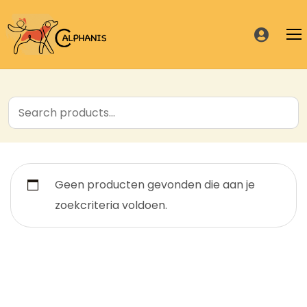
Home
Over mezelf
Nieuws
Geen producten gevonden die aan je
Diensten
zoekcriteria voldoen.
Hondentuinen
Diensten
Prijslijst
Webshop
Hondentuinen
Informatie
Contact
Webshop