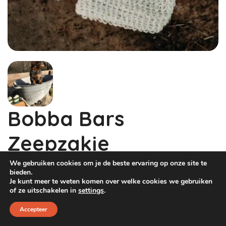
Dog Pawty
Hondentuin abonnement
Hondentuin abonnement
Winkelwagen
Reservatieoverzicht
Bobba Bars
Zeepzakje
We gebruiken cookies om je de beste ervaring op onze site te
€
3,55
€
2,95
bieden.
Je kunt meer te weten komen over welke cookies we gebruiken
Voor een duurzamer gebruik van de Bobba Bars
of ze uitschakelen in
settings
.
kan je een zeep waszakje bijbestellen.
Accepteer
Slechts 2 resterend op voorraad