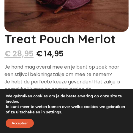
Dog Pawty
Hondentuin abonnement
Hondentuin abonnement
Winkelwagen
Reservatieoverzicht
Treat Pouch Merlot
€
28,95
€
14,95
Je hond mag overal mee en je bent op zoek naar
een stijlvol beloningszakje om mee te nemen?
Je hebt de perfecte keuze gevonden! Het zakje is
gemakkelijk mee te nemen gezien de
bevestigingsclip. Zo kan je deze bevestigen aan een
We gebruiken cookies om je de beste ervaring op onze site te
bieden.
rugzak of riem, voor onderweg.
Je kunt meer te weten komen over welke cookies we gebruiken
of ze uitschakelen in
settings
.
Dit zijn gewaxte canvaszakjes die voorzien zijn met
een waterafstotende voering.
Accepteer
Deze zijn tevens gemakkelijk te reinigen.