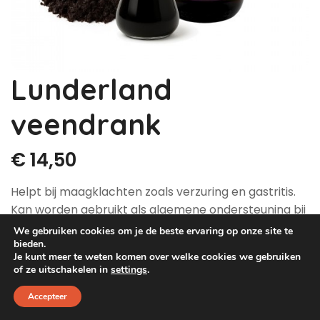
Dog Pawty
Hondentuin abonnement
Hondentuin abonnement
Winkelwagen
Lunderland
Reservatieoverzicht
veendrank
€
14,50
Helpt bij maagklachten zoals verzuring en gastritis.
Kan worden gebruikt als algemene ondersteuning bij
spijsverteringsproblemen zoals oprispingen, braken,
We gebruiken cookies om je de beste ervaring op onze site te
doorslikken, papperige ontlasting, gastritis en
bieden.
Je kunt meer te weten komen over welke cookies we gebruiken
darmontsteking, en voor de opbouw van de
of ze uitschakelen in
settings
.
darmflora. Het kan een alkaliserende en regulerende
werking hebben, versterkt het immuunsysteem en
Accepteer
heeft daardoor een positief effect op het hele