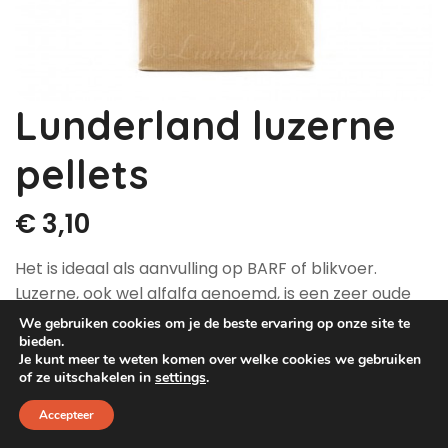
Dog Pawty
Hondentuin abonnement
Hondentuin abonnement
Winkelwagen
Lunderland luzerne
Reservatieoverzicht
pellets
€
3,10
Het is ideaal als aanvulling op BARF of blikvoer.
Luzerne, ook wel alfalfa genoemd, is een zeer oude
voederplant met een hoog gehalte aan mineralen
We gebruiken cookies om je de beste ervaring op onze site te
en vitaminen.
bieden.
Je kunt meer te weten komen over welke cookies we gebruiken
of ze uitschakelen in
settings
.
Tegelijkertijd is het hoge gehalte aan ruwe vezels een
zeer goede bron van vezels zonder koolhydraten toe
Accepteer
te voegen. Honden zijn dol op gras. Vaak kunnen we