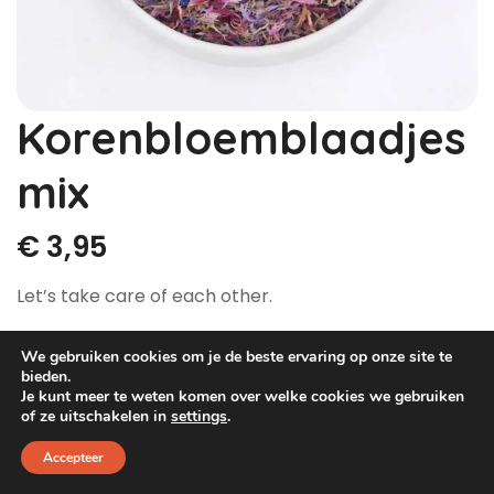
Dog Pawty
Hondentuin abonnement
Hondentuin abonnement
Winkelwagen
Korenbloemblaadjes
Reservatieoverzicht
mix
€
3,95
Let’s take care of each other.
Eetbare gedroogde korenbloemblaadjes voor jou
We gebruiken cookies om je de beste ervaring op onze site te
en/-of je hond.
bieden.
Hoe leuk zijn deze?
Je kunt meer te weten komen over welke cookies we gebruiken
of ze uitschakelen in
settings
.
Potje bevat +/- 10 gram gedroogde
Accepteer
korenbloemblaadjes. (Potjes inhoud van 270 ml )