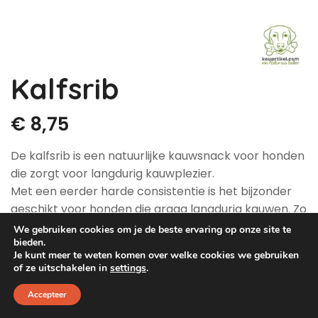
Dog Pawty
Hondentuin abonnement
Hondentuin abonnement
Winkelwagen
Kalfsrib
Reservatieoverzicht
€
8,75
De kalfsrib is een natuurlijke kauwsnack voor honden
die zorgt voor langdurig kauwplezier.
Met een eerder harde consistentie is het bijzonder
geschikt voor honden die graag langdurig kauwen. Zo
draagt de kalfsrib niet alleen bij aan een passende
We gebruiken cookies om je de beste ervaring op onze site te
bieden.
bezigheid, maar kan het ook de gebitsverzorging op
Je kunt meer te weten komen over welke cookies we gebruiken
natuurlijke wijze ondersteunen.
of ze uitschakelen in
settings
.
Door de zorgvuldige droging blijft de oorspronkelijke
Accepteer
smaak van het kalf behouden – helemaal zonder