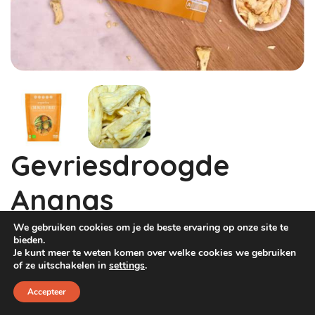
Dog Pawty
Hondentuin abonnement
Hondentuin abonnement
Winkelwagen
Reservatieoverzicht
Gevriesdroogde
Ananas
We gebruiken cookies om je de beste ervaring op onze site te
€
3,95
bieden.
Je kunt meer te weten komen over welke cookies we gebruiken
Sharing is Caring – Let’s take care of each other !
of ze uitschakelen in
settings
.
Accepteer
Eetbare, biologische gevriesdroogde ananas voor jou
en/-of je hond.