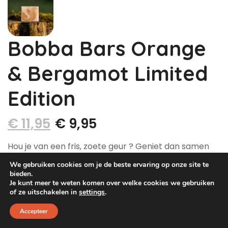
Dog Pawty
Hondentuin abonnement
Hondentuin abonnement
Winkelwagen
Bobba Bars Orange
Reservatieoverzicht
& Bergamot Limited
Edition
€
11,95
€
9,95
Hou je van een fris, zoete geur ? Geniet dan samen
van onze Orange & Bergamot Limited Edition! Deze
We gebruiken cookies om je de beste ervaring op onze site te
hondenzeep is handgemaakt en elegant
bieden.
Je kunt meer te weten komen over welke cookies we gebruiken
vormgegeven met een swirl en gekleurd met
of ze uitschakelen in
settings
.
gemalen sinaasappelschil.
Accepteer
Wist je dat?